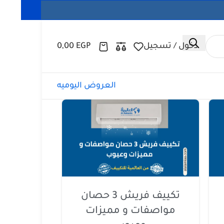
دخول / تسجيل
EGP
0,00
العروض اليوميه
تكييف فريش 3 حصان
مواصفات و مميزات