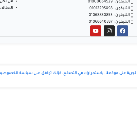
من نحن
التليفون : 01000064529
المقالا
التليفون : 01012295098
التليفون : 01068830853
التليفون : 01066640837
ربة على موقعنا. باستمرارك في التصفح، فإنك توافق على سياسة الخصوصية ا