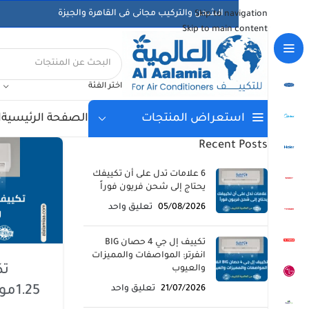
الشحن والتركيب مجانى فى القاهرة والجيزة
Skip to navigation
Skip to main content
اختر الفئة
الصفحة الرئيسية
ا
استعراض المنتجات
Recent Posts
6 علامات تدل على أن تكييفك
يحتاج إلى شحن فريون فوراً
05/08/2026
تعليق واحد
تكييف إل جي 4 حصان BIG
انفرتر: المواصفات والمميزات
تك
والعيوب
21/07/2026
تعليق واحد
.25