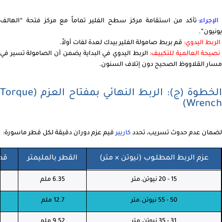
الإجراء:
تأكد من استقامة مركز سطح الفلير تماماً مع مركز فتحة “الهالف
يونيون”.
الربط اليدوي:
قم بربط صامولة الفلير بيدك لعدة لفات أولاً.
صيحة العالمية للتكييف:
الربط اليدوي في البداية يضمن أن الصامولة تسير في
مسار القلاووظ الصحيح دون إتلاف السنون.
الخطوة (ج): الربط النهائي بمفتاح العزم (Torque
Wrench)
لضمان عدم حدوث تسريب، تحدد
كاريير
قيم عزم دوران دقيقة لكل قطر ماسورة:
عزم الربط المطلـوب (نيوتن × متر)
القطر بالمليمتر
قط
15 - 20 نيوتن.متر
6.35 ملم
50 - 55 نيوتن.متر
12.7 ملم
31 - 35 نيوتن.متر
9.52 ملم