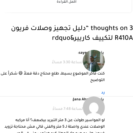
أكمل القراءة
3 thoughts on “
دليل تجهيز وصلات فريون
R410A لتكييف كاريير
&rdquo
يقول
sayed ali
:
10/04/2026 الساعة 3:30 مساءً
كنت فاكر الموضوع بسيط، طلع محتاج دقة فعلاً 😄 شكراً على
التوضيح
رد
يقول
Jana Ahmad
:
15/04/2026 الساعة 7:48 مساءً
لو المواسير طولت عن 3 متر التبريد بيضعف؟ أنا مركبه
الوصلات عندي واصلة لـ 5 متر والفني قالي مش محتاجة تزويد