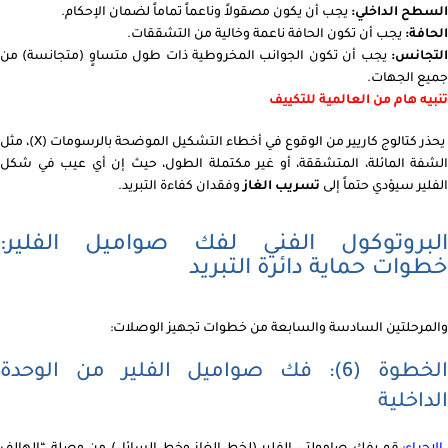
السطح الداخلي:
يجب أن يكون مصقولاً وناعماً تماماً لضمان الإحكام.
الحافة:
يجب أن تكون الحافة ناعمة وخالية من التشققات.
التجانس:
يجب أن تكون الجوانب المخروطية ذات طول متساوٍ (متجانسة) من
جميع الجهات.
تنبيه هام من العالمية للتكييف
يحذر كتالوج كاريير من الوقوع في أخطاء التشكيل الموضحة بالرسومات (X)، مثل
الشفة المائلة، المتشققة، أو غير مكتملة الطول، حيث إن أي عيب في شكل
الفلير سيؤدي حتماً إلى
تسريب الغاز
وفقدان كفاءة التبريد.
البروتوكول الفني لفك صواميل الفلير:
خطوات حماية دائرة التبريد
والمرحلتين السادسة والسابعة من خطوات تجهيز الوصلات:
الخطوة (6): فك صواميل الفلير من الوحدة
الداخلية