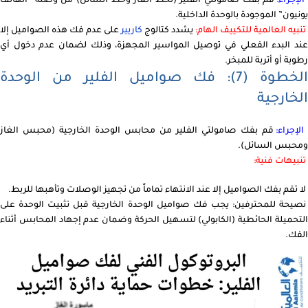
لإجراء:
قم بفك صامولتي الفلير (لخط الغاز وخط السائل) من وصلة “الهالف
يونيون” الموجودة بالوحدة الداخلية.
تنبيه العالمية للتكييف الهام:
يشدد كتالوج
كاريير
على عدم فك هذه الصواميل إلا
عند البدء الفعلي في توصيل المواسير المجهزة، وذلك لضمان عدم دخول أي
رطوبة أو أتربة للمبخر.
الخطوة (7): فك صواميل الفلير من الوحدة
الخارجية
الإجراء:
قم بفك صامولتي الفلير من محابس الوحدة الخارجية (محبس الغاز
ومحبس السائل).
تنبيهات فنية:
لا تقم بفك الصواميل إلا عند الانتهاء تماماً من تجهيز الوصلات وتأهبها للربط.
نصيحة للمحترفين: يجب فك صواميل الوحدة الخارجية قبل تثبيت الوحدة على
التحميلة الحائطية (الكابولي) لتسهيل الحركة وضمان عدم إجهاد المحابس أثناء
الفك.