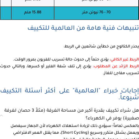
70 - 76 نيوتن.متر
15.88 ملم
تنبيهات فنية هامة من العالمية للتكييف
يحذر الكتالوج من خطأين شائعين في الربط:
الربط غير الكافي:
يؤدي حتماً إلى حدوث حالة تسريب للفريون بمرور الوقت.
الربط الزائد عن المطلوب:
يؤدي إلى تلف شفة الفلير أو كسرها، وبالتالي حدوث
تسريب مفاجئ للغاز.
إجابات خبراء "العالمية" على أكثر أسئلة التكييف
شيوعاً.
هل شراء تكييف بقدرة أكبر من مساحة الغرفة (مثلاً 3 حصان لغرفة
صغيرة) يوفر في الكهرباء؟
بالعكس تماماً؛ سيؤدي ذلك لزيادة استهلاك الكهرباء لأن الجهاز سيفصل
ويعمل بشكل متكرر وسريع (Short Cycling)، مما يقلل العمر الافتراضي