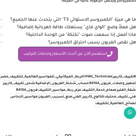
للكمبروسر ويجعل الرطوبة عالية في الغرفة.
ما هي ميزة "الكمبروسر الاستوائي T3" التي يتحدث عنها الجميع؟
هل فعلاً وضع "الواي فاي" يستهلك طاقة كهربائية إضافية؟
ماذا أفعل إذا سمعت صوت "تكتكة" من الوحدة الداخلية؟
هل نقص الفريون يسبب احتراق الكمبروسر؟
استفسر الآن عن أحدث الأسعار وخدمات التركيب
#تكييف_كاريير
HVAC_Technician
الربط_الميكانيكي_للمواسير
العالمية_للتكييف_مصر
تجهيز_وصلات_فريون_R410A
حساب_شحنة_الفريون_الإضافية
شحن_تكييف_كاريير
شفة_الفلير
صمام_خدمة_التكييف
عزم_ربط_مواسير_التكييف
فريون_R410A
فني_تكييف_محترف
كتالوج_كاريير_الفني
منع_تسريب_الفريون
مواسير_النحاس
نصائح_العالمية_للتكييف