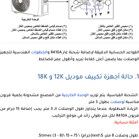
القواعد الحسابية الدقيقة لإضافة شحنة غاز R410A و
الخطوات
الهندسية لتجهيز
الوصلات بما يضمن أعلى كفاءة تبريد وأطول عمر للضاغط
1. حالة أجهزة تكييف موديل 12K و 18K
لشحنة القياسية: يتم توريد
الوحدة الخارجية
من المصنع مشحونة بكمية فريون
مناسبة
لوصلات
بطول 3 متر.
الزيادة المطلوبة: عندما يتجاوز طول الوصلات الـ 3 متر، يجب إضافة 15 جرام من
فريون R410A لكل متر طولي زائد في موقع التركيب.
أمثلة حسابية:
طول وصلات 8 متر: $\text{جرام} \ 75 = 15 \times (3 – 8)$.