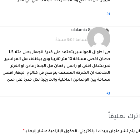
فريون هل ده صح ولا الجهاز كده هيتعب مني في الحر
رد
يقول
alalamia Group
:
17/04/2026 الساعة 3:02 مساءً
هى اطوال المواسير بتعتمد على قدرة الجهاز يعنى مثلا 1.5
حصان اقصى مسافة 10 متر تقريبا ودى بيختلف هل المواسير
تمر بشكل افقى او راسى وكمان هل الجهاز عادى او انفرتر
الخلاصة ان الشركة المصنعه بتوضح فى كتالوج الجهاز اقصى
مسافة بين الوحداتين الداخلية والخارجية لكل قدرة على حدى
رد
اترك تعليقاً
*
لن يتم نشر عنوان بريدك الإلكتروني.
الحقول الإلزامية مشار إليها بـ