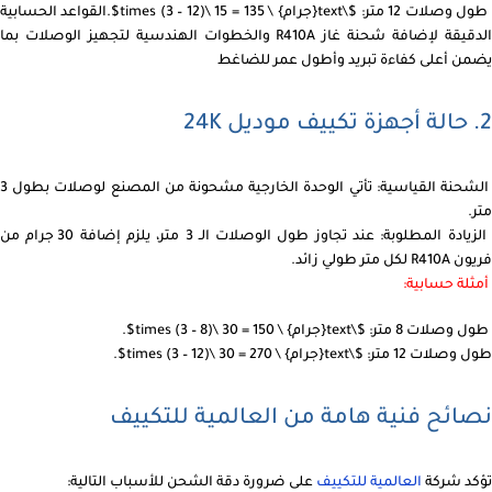
طول وصلات 12 متر: $\text{جرام} \ 135 = 15 \times (3 – 12)$.القواعد الحسابية
الدقيقة لإضافة شحنة غاز R410A والخطوات الهندسية لتجهيز الوصلات بما
يضمن أعلى كفاءة تبريد وأطول عمر للضاغط
2. حالة أجهزة تكييف موديل 24K
الشحنة القياسية: تأتي الوحدة الخارجية مشحونة من المصنع لوصلات بطول 3
متر.
الزيادة المطلوبة: عند تجاوز طول الوصلات الـ 3 متر، يلزم إضافة 30 جرام من
فريون R410A لكل متر طولي زائد.
أمثلة حسابية:
طول وصلات 8 متر: $\text{جرام} \ 150 = 30 \times (3 – 8)$.
طول وصلات 12 متر: $\text{جرام} \ 270 = 30 \times (3 – 12)$.
نصائح فنية هامة من العالمية للتكييف
تؤكد شركة
العالمية للتكييف
على ضرورة دقة الشحن للأسباب التالية: