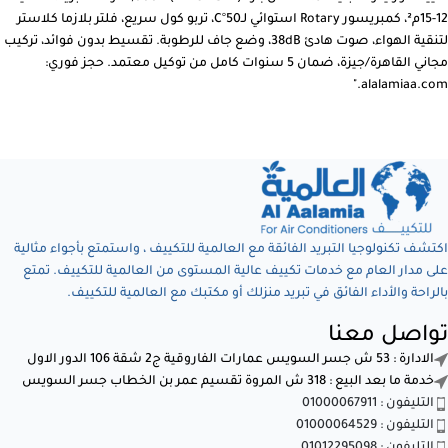
12-15م²، كمبريسور Rotary استوائي لـ50°C، تربو كول سريع، فلتر بلازما كلاستر
لتنقية الهواء، صوت هادئ 38dB، وضع جاف للرطوبة. تقسيط بدون فوائد، تركيب
مجاني القاهرة/جيزة، ضمان 5 سنوات كامل من توكيل معتمد. حجز فوري:
alalamiaa.com."
اكتشف تكنولوجيا التبريد الفائقة مع العالمية للتكييف ، واستمتع بأجواء مثالية
على مدار العام مع خدمات تكييف عالية المستوى من العالمية للتكييف. تمتع
بالراحة والأداء الفائق في تبريد منزلك أو مكتبك مع العالمية للتكييف.
تواصل معنا
الادارة : 53 ش جسر السويس عمارات الفاروقية ج2 شقة 106 الدور الاول
خدمة ما بعد البيع : 318 ش المروة تقسيم عمر بن الخطاب جسر السويس
التليفون : 01000067911
التليفون : 01000064529
التليفون : 01012295098