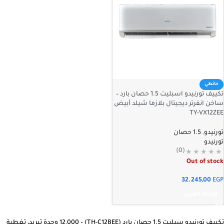
حائطي
تكييف تورنيدو اسبليت 1.5 حصان بارد –
ساخن انفرتر ديجيتال بلازما شيلد أبيض
TY-VX12ZEE
تورنيدو
,
1.5 حصان
تورنيدو
(0)
Out of stock
32.245,00
EGP
قراءة المزيد
تكييف تورنيدو سبليت 1.5 حصان بارد (TH-C12BEE) – 12,000 وحدة تبريد، تغطية