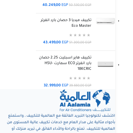
40.249,00
EGP
50.530,00
EGP
تكييف ميديا 3 حصان بارد انفرتر
Eco Master
43.499,00
EGP
51.300,00
EGP
تكييف هاير اسبليت 2.25 حصان
بارد انفرتر ECO سمارت HSU-
18KCRIC
32.999,00
EGP
39.660,00
EGP
اكتشف تكنولوجيا التبريد الفائقة مع العالمية للتكييف ، واستمتع
بأجواء مثالية على مدار العام مع خدمات تكييف عالية المستوى من
العالمية للتكييف. تمتع بالراحة والأداء الفائق في تبريد منزلك أو