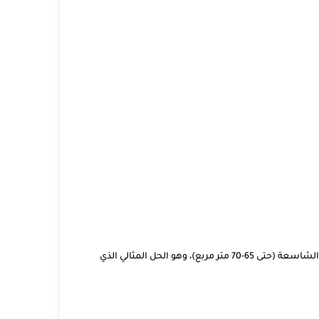
عندما نصل إلى تكييف كاريير 5.25 حصان، فنحن نتحدث عن الفئة العملاقة المخصصة للمساحات الشاسعة (حتى 65-70 متر مربع)، وهو الحل المثالي الذي