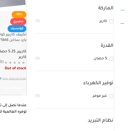
الماركة
-13%
كارير
(1)
حصري
كونسيلد
بارد ساخن 53QDMT42N-718A6
القدرة
كاريير
,
5.25 حصان
كارير
5 حصان
(1)
(0)
Out of stock
P
104.930,00
EGP
توفير الكهرباء
قراءة المزيد
غير موفر
(1)
توفره العالمية لل
نظام التبريد