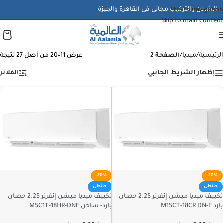
الشحن والتركيب مجانى فى القاهرة والجيزة
Skip to navigation
Skip to main content
الرئيسية
/
ميديا
/
الصفحة 2
عرض 11–20 من أصل 27 نتيجة
إظهار الشريط الجانبي
الفلاتر
-20%
-20%
حائطي
حائطي
تكييف ميديا ميشن إنفرتر 2.25 حصان
تكييف ميديا ميشن إنفرتر 2.25 حصان
بارد M1SCT-18CR DN-F
بارد- ساخن MSC1T-18HR-DNF