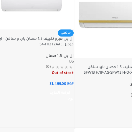
حائطي
أل جي هيرو تكييف 1.5 حصان بارد و ساخن
موديل S4-H12TZAAE
ال جي
,
1.5 حصان
LG
(0)
تكييف فريش سبليت 1.5 حصان بارد ساخن
Out of stock
31.499,00
EGP
قراءة المزيد