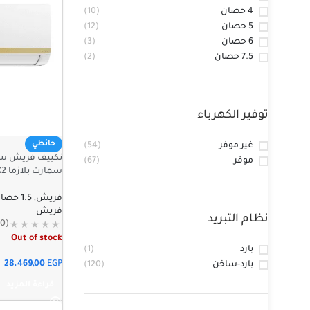
4 حصان
(10)
5 حصان
(12)
6 حصان
(3)
7.5 حصان
(2)
توفير الكهرباء
حائطي
غير موفر
(54)
موفر
(67)
سمارت بلازما SFW13 H/IP-AG-SFW13 H/O-X2
فريش
,
1.5 حصان
فريش
نظام التبريد
(0)
Out of stock
بارد
(1)
28.469,00
EGP
بارد-ساخن
(120)
قراءة المزيد