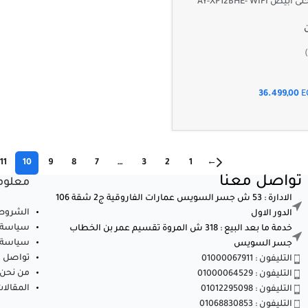
AY-XP12BHE- WIF
36.499,00
E
11
10
9
8
7
…
3
2
1
←
تواصل معنا
معلوم
الادارة : 53 ش جسر السويس عمارات الفاروقية ج2 شقة 106
الشروط 
الدور الاول
سياسة 
خدمة ما بعد البيع : 318 ش المروة تقسيم عمر بن الخطاب
سياسة ا
جسر السويس
تواصل م
التليفون : 01000067911
من نحن
التليفون : 01000064529
المقالا
التليفون : 01012295098
التليفون : 01068830853