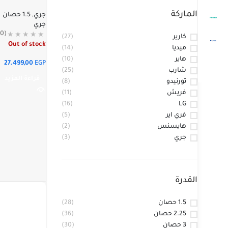
الماركة
جري
,
1.5 حصان
جري
(0)
كارير
(27)
Out of stock
ميديا
(14)
هاير
(10)
27.499,00
EGP
شارب
(25)
قراءة المزيد
تورنيدو
(8)
فريش
(11)
(16)
LG
فري اير
(5)
هايسنس
(2)
جري
(3)
القدرة
1.5 حصان
(28)
2.25 حصان
(36)
3 حصان
(30)