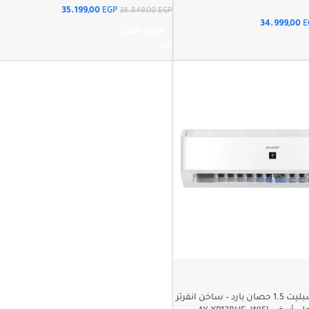
35.199,00
EGP
38.849,00
EGP
34.999,00
E
قراءة المزيد
تكييف شارب اسبليت 1.5 حصان بارد – ساخن انفرتر