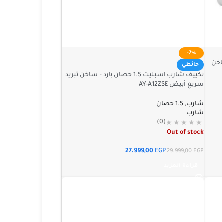
-7%
 – ساخن
حائطي
تكييف شارب اسبليت 1.5 حصان بارد – ساخن تبريد
سريع أبيض AY-A12ZSE
شارب
,
1.5 حصان
شارب
(0)
Out of stock
27.999,00
EGP
29.999,00
EGP
قراءة المزيد