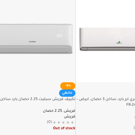
-9%
حائطي
تكييف سبليت فري اير بارد، ساخن 3 حصان، ابيض –
تكييف فريش سبليت 2.25 حصان بارد ساخن تربو
FR-2
فريش
,
2.25 حصان
فريش
(0)
Out of stock