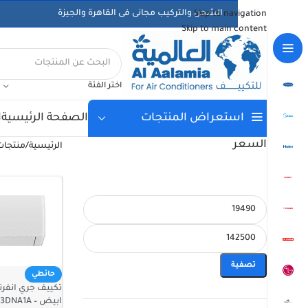
الشحن والتركيب مجانى فى القاهرة والجيزة
Skip to navigation
Skip to main content
اختر الفئة
الصفحة الرئيسية
ا
استعراض المنتجات
السعر
الرئيسية
/
منتجات
تصفية
حائطي
ابيض – GWH12ATCXB-K3DNA1A