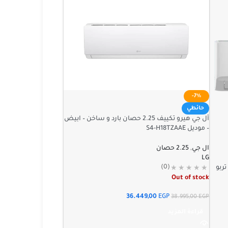
-7%
حائطي
أل جي هيرو تكييف 2.25 حصان بارد و ساخن – ابيض
– موديل S4-H18TZAAE
ال جي
,
2.25 حصان
LG
(0)
Out of stock
36.449,00
EGP
38.995,00
EGP
قراءة المزيد