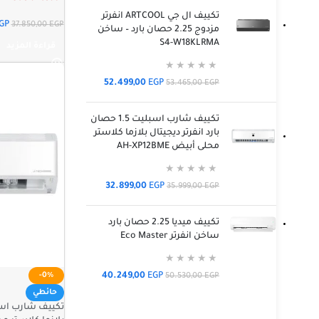
تكييف ال جي ARTCOOL انفرتر
GP
37.850,00
EGP
مزدوج 2.25 حصان بارد – ساخن
S4-W18KLRMA
قراءة المزيد
52.499,00
EGP
53.465,00
EGP
تكييف شارب اسبليت 1.5 حصان
بارد انفرتر ديجيتال بلازما كلاستر
محلى أبيض AH-XP12BME
32.899,00
EGP
35.999,00
EGP
تكييف ميديا 2.25 حصان بارد
ساخن انفرتر Eco Master
-0%
40.249,00
EGP
50.530,00
EGP
حائطي