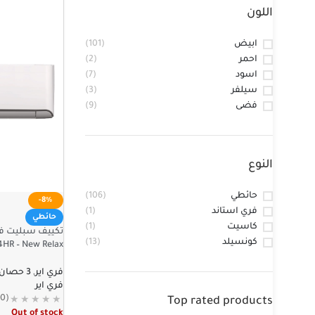
اللون
ابيض
(101)
احمر
(2)
اسود
(7)
سيلفر
(3)
فضى
(9)
النوع
حائطي
(106)
-8%
فري استاند
(1)
حائطي
كاسيت
(1)
كونسيلد
(13)
4HR – New Relax
فري اير
,
3 حصان
فري اير
(0)
Top rated products
Out of stock