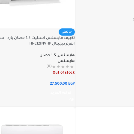
حائطي
تكييف هايسنس اسبليت 1.5 حصان بارد
انفرتر ديجيتال HI-E12INVHP
هايسنس
,
1.5 حصان
هايسنس
(0)
Out of stock
27.500,00
EGP
قراءة المزيد