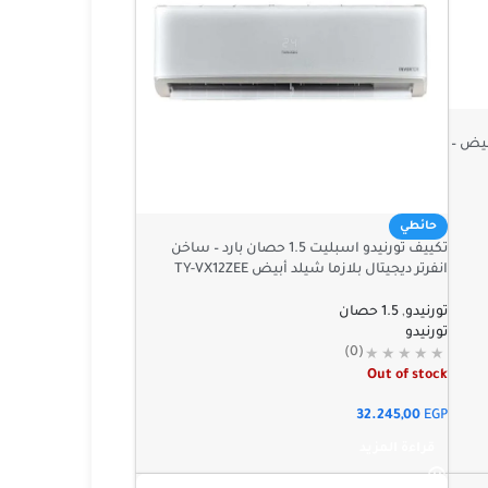
 – ابيض –
حائطي
تكييف تورنيدو اسبليت 1.5 حصان بارد – ساخن
انفرتر ديجيتال بلازما شيلد أبيض TY-VX12ZEE
تورنيدو
,
1.5 حصان
تورنيدو
(0)
Out of stock
32.245,00
EGP
قراءة المزيد