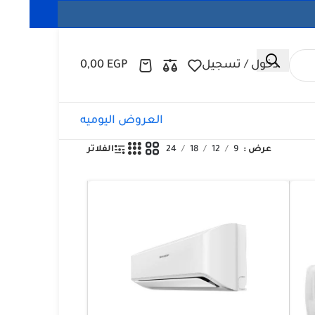
دخول / تسجيل
EGP
0,00
العروض اليوميه
عرض
9
12
18
24
الفلاتر