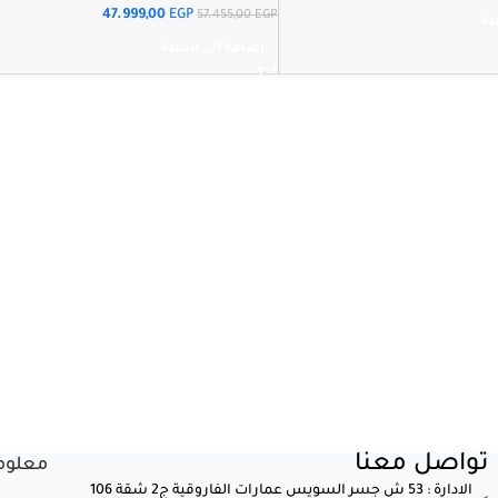
47.999,00
EGP
57.455,00
EGP
لة
إضافة إلى السلة
تواصل معنا
معلوم
الادارة : 53 ش جسر السويس عمارات الفاروقية ج2 شقة 106