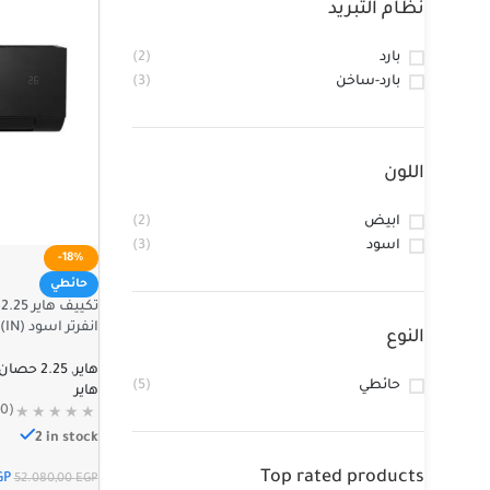
نظام التبريد
بارد
(2)
بارد-ساخن
(3)
اللون
ابيض
(2)
اسود
(3)
-18%
حائطي
انفرتر اسود HSU-18KHQIF(IN)
النوع
هاير
,
2.25 حصان
حائطي
(5)
هاير
(0)
2 in stock
Top rated products
GP
52.080,00
EGP