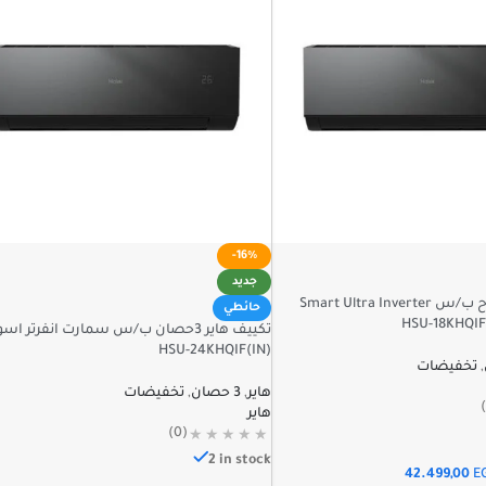
-16%
جديد
تكييف هاير 2.25ح ب/س Smart Ultra Inverter
حائطي
تكييف هاير 3حصان ب/س سمارت انفرتر اسو
HSU-24KHQIF(IN)
,
تخفيضات
هاير
,
3 حصان
,
تخفيضات
هاير
(0)
2 in stock
42.499,00
E