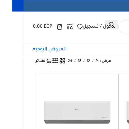
دخول / تسجيل
EGP
0,00
العروض اليوميه
عرض
9
12
18
24
الفلاتر