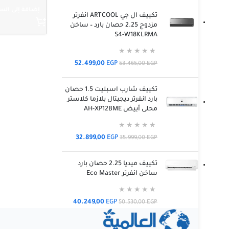
إضافة إلى الس
تكييف ال جي ARTCOOL انفرتر
مزدوج 2.25 حصان بارد – ساخن
S4-W18KLRMA
52.499,00
EGP
53.465,00
EGP
تكييف شارب اسبليت 1.5 حصان
بارد انفرتر ديجيتال بلازما كلاستر
محلى أبيض AH-XP12BME
32.899,00
EGP
35.999,00
EGP
تكييف ميديا 2.25 حصان بارد
ساخن انفرتر Eco Master
40.249,00
EGP
50.530,00
EGP