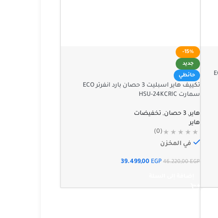
-15%
جديد
بارد انفرتر ECO
حائطي
تكييف هاير اسبليت 3 حصان بارد انفرتر ECO
سمارت HSU-24KCRIC
هاير
,
3 حصان
,
تخفيضات
هاير
(0)
في المخزن
39.499,00
EGP
46.220,00
EGP
إضافة إلى السلة