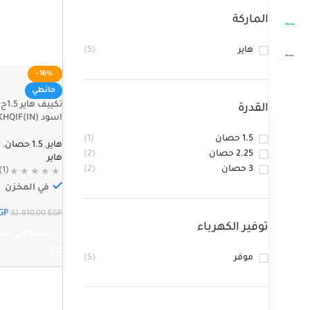
الماركة
هاير
(5)
-16%
حائطي
القدرة
اسود HSU-12KHQIF(IN)
1.5 حصان
(1)
هاير
,
1.5 حصان
,
ت
2.25 حصان
(2)
هاير
3 حصان
(2)
(1)
في المخزن
GP
32.810,00
EGP
توفير الكهرباء
إضافة إلى الس
موفر
(5)