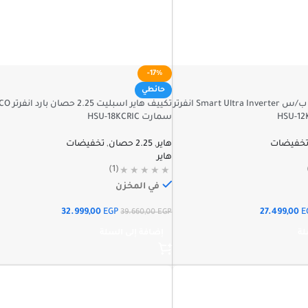
-17%
حائطي
تكييف هاير 1.5ح ب/س Smart Ultra Inverter انفرتر
تكييف هاير اسبليت 2.25 حصان 
سمارت HSU-18KCRIC
خفيضات
هاير
,
2.25 حصان
,
تخفيضات
هاير
(1)
في المخزن
32.999,00
EGP
27.499,00
E
39.660,00
EGP
لة
إضافة إلى السلة