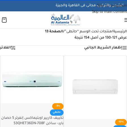
الشحن والتركيب مجانى فى القاهرة والجيزة
Skip to navigation
Skip to main content
الرئيسية
/
منتجات تحت الوسم “حائطى”
/
الصفحة 13
عرض 121–130 من أصل 154 نتيجة
إظهار الشريط الجانبي
الفلاتر
-3%
حائطي
تكييف كاريير اوبتيماكس إنفرتر 5 حصان
-10%
بارد- ساخن 53QHET36DN-708F