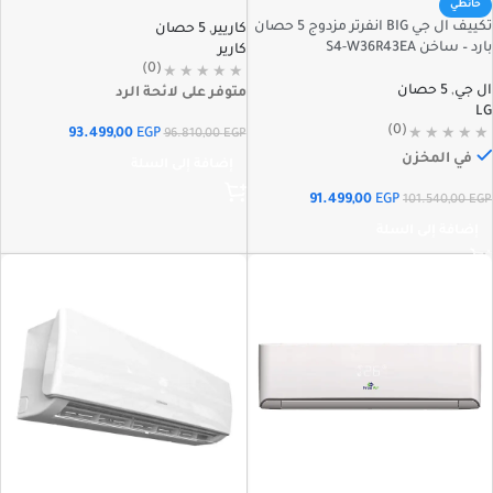
حائطي
تكييف ال جي BIG انفرتر مزدوج 5 حصان
كاريير
,
5 حصان
بارد – ساخن S4-W36R43EA
كارير
(0)
ال جي
,
5 حصان
متوفر على لائحة الرد
LG
(0)
93.499,00
EGP
96.810,00
EGP
في المخزن
إضافة إلى السلة
91.499,00
EGP
101.540,00
EGP
إضافة إلى السلة