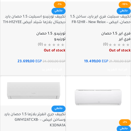
-1%
-10%
حائطي
حائطي
تكييف سبليت فري اير بارد، ساخن 1.5
تكييف تورنيدو اسبليت 1.5 حصان بارد
حصان، ابيض – FR-12HR – New Relax
ديجيتال بلازما شيلد أبيض TH-H12YEE
فري اير
,
1.5 حصان
تورنيدو
,
1.5 حصان
فري اير
تورنيدو
(0)
(0)
Out of stock
Out of stock
23.699,00
EGP
19.499,00
EGP
24.000,00
EGP
21.700,00
EGP
قراءة المزيد
قراءة المزيد
حائطي
تكييف جري انفرتر بلازما 1.5 حصان بارد
وساخن ابيض – GWH12ATCXB-
-2%
K3DNA1A
حائطي