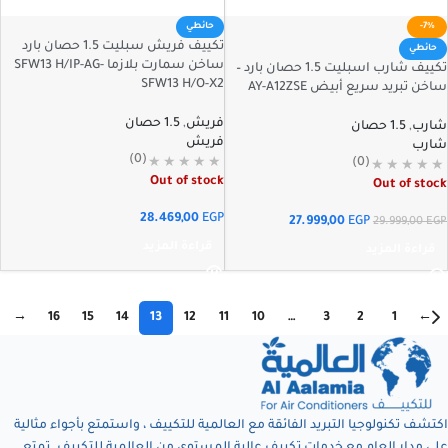
-7%
حائطي
تكييف فريش سبليت 1.5 حصان بارد
حائطي
ساخن سمارت بلازما SFW13 H/IP-AG-
تكييف شارب اسبليت 1.5 حصان بارد –
SFW13 H/O-X2
ساخن تبريد سريع أبيض AY-A12ZSE
فريش
,
1.5 حصان
شارب
,
1.5 حصان
فريش
شارب
(0)
(0)
Out of stock
Out of stock
28.469,00
EGP
27.999,00
EGP
29.999,00
EGP
قراءة المزيد
قراءة المزيد
→
16
15
14
13
12
11
10
…
3
2
1
←
اكتشف تكنولوجيا التبريد الفائقة مع العالمية للتكييف ، واستمتع بأجواء مثالية
على مدار العام مع خدمات تكييف عالية المستوى من العالمية للتكييف. تمتع