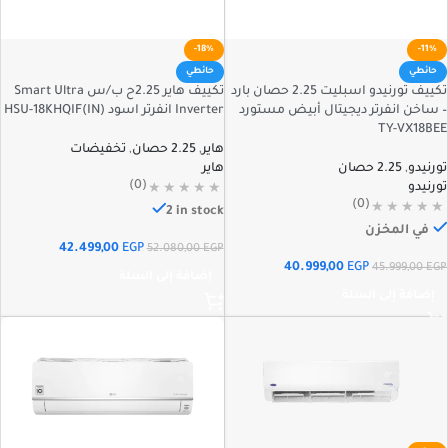
-18%
-11%
حائطي
حائطي
تكييف تورنيدو اسبليت 2.25 حصان بارد
تكييف هاير 2.25ح ب/س Smart Ultra
– ساخن انفرتر ديجيتال أبيض مستورد
Inverter انفرتر اسود HSU-18KHQIF(IN)
TY-VX18BEE
هاير
,
2.25 حصان
,
تخفيضات
تورنيدو
,
2.25 حصان
هاير
(0)
تورنيدو
(0)
2 in stock
في المخزن
42.499,00
EGP
52.080,00
EGP
40.999,00
EGP
45.999,00
EGP
إضافة إلى السلة
إضافة إلى السلة