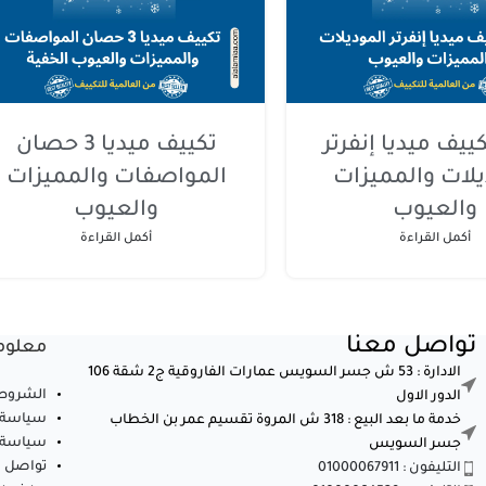
ييف ميديا إنفرتر
تكييف ميديا 3 حصان
يلات والمميزات
المواصفات والمميزات
والعيوب
والعيوب
أكمل القراءة
أكمل القراءة
تواصل معنا
معلوم
الادارة : 53 ش جسر السويس عمارات الفاروقية ج2 شقة 106
الشروط 
الدور الاول
سياسة 
خدمة ما بعد البيع : 318 ش المروة تقسيم عمر بن الخطاب
سياسة ا
جسر السويس
تواصل م
التليفون : 01000067911