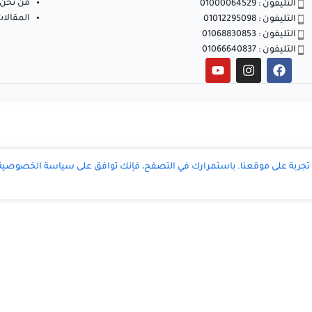
من نحن
التليفون : 01000064529
المقالا
التليفون : 01012295098
التليفون : 01068830853
التليفون : 01066640837
ربة على موقعنا. باستمرارك في التصفح، فإنك توافق على سياسة الخصوصية ا