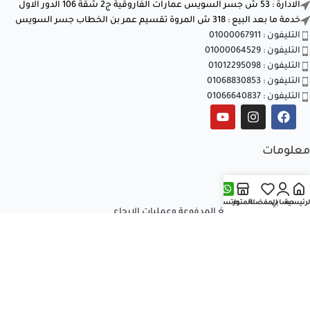
الادارة : 53 ش جسر السويس عمارات الفاروقية ج2 شقة 106 الدور الاول
خدمة ما بعد البيع : 318 ش المروة تقسيم عمر بن الخطاب جسر السويس
التليفون : 01000067911
التليفون : 01000064529
التليفون : 01012295098
التليفون : 01068830853
التليفون : 01066640837
معلومات
الشروط والأحكام
سياسة الخصوصية
لرئيسية
حسابي
المفضلة
المتجر
واتساب
سياسة استرداد المبالغ المدفوعة وعمليات الإرجاع
تواصل معنا
من نحن
المقالات
جميع الحقوق محفوظة © 2026
العالمية للتكييف