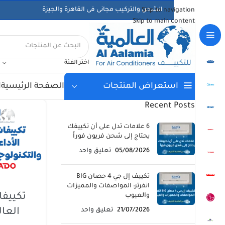
الشحن والتركيب مجانى فى القاهرة والجيزة
Skip to navigation
Skip to main content
اختر الفئة
الصفحة الرئيسية
ا
استعراض المنتجات
Recent Posts
6 علامات تدل على أن تكييفك
يحتاج إلى شحن فريون فوراً
05/08/2026
تعليق واحد
تكييف إل جي 4 حصان BIG
انفرتر: المواصفات والمميزات
تكييفات
والعيوب
21/07/2026
تعليق واحد
العال