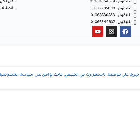
من نحن
التليفون : 01000064529
المقالا
التليفون : 01012295098
التليفون : 01068830853
التليفون : 01066640837
ربة على موقعنا. باستمرارك في التصفح، فإنك توافق على سياسة الخصوصية ا