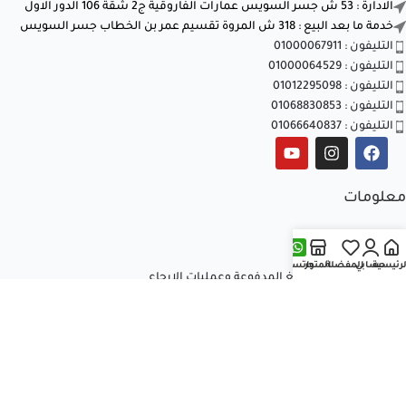
الادارة : 53 ش جسر السويس عمارات الفاروقية ج2 شقة 106 الدور الاول
خدمة ما بعد البيع : 318 ش المروة تقسيم عمر بن الخطاب جسر السويس
التليفون : 01000067911
التليفون : 01000064529
التليفون : 01012295098
التليفون : 01068830853
التليفون : 01066640837
معلومات
الشروط والأحكام
سياسة الخصوصية
لرئيسية
حسابي
المفضلة
المتجر
واتساب
سياسة استرداد المبالغ المدفوعة وعمليات الإرجاع
تواصل معنا
من نحن
المقالات
جميع الحقوق محفوظة © 2026
العالمية للتكييف