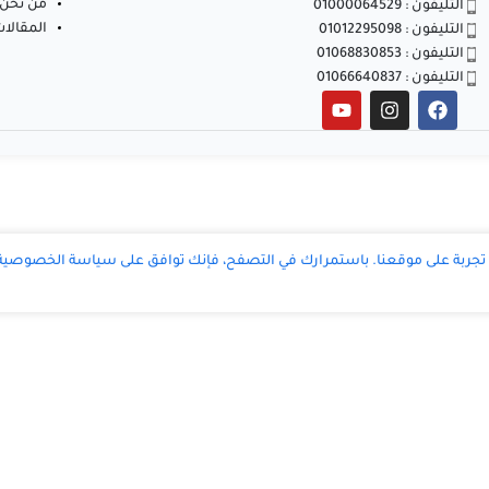
من نحن
التليفون : 01000064529
المقالا
التليفون : 01012295098
التليفون : 01068830853
التليفون : 01066640837
ربة على موقعنا. باستمرارك في التصفح، فإنك توافق على سياسة الخصوصية ا