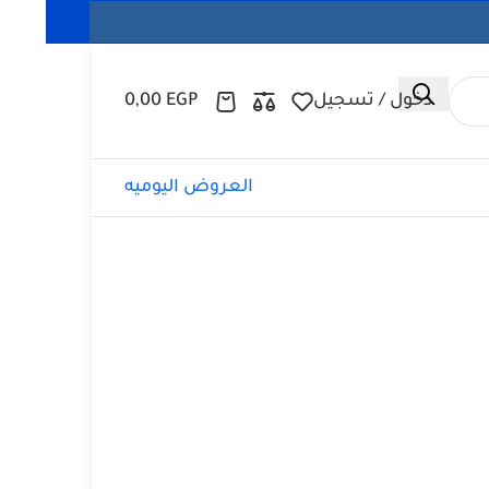
دخول / تسجيل
EGP
0,00
العروض اليوميه