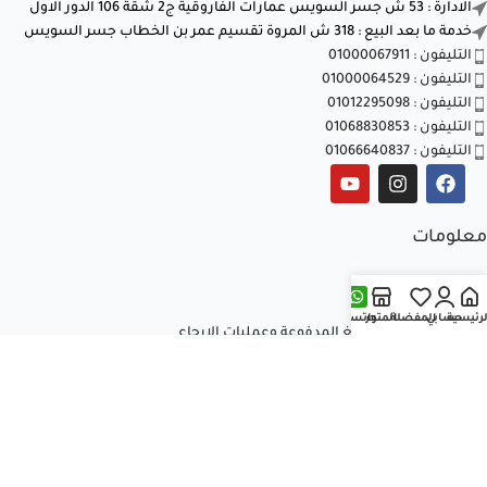
الادارة : 53 ش جسر السويس عمارات الفاروقية ج2 شقة 106 الدور الاول
خدمة ما بعد البيع : 318 ش المروة تقسيم عمر بن الخطاب جسر السويس
التليفون : 01000067911
التليفون : 01000064529
التليفون : 01012295098
التليفون : 01068830853
التليفون : 01066640837
معلومات
الشروط والأحكام
سياسة الخصوصية
لرئيسية
حسابي
المفضلة
المتجر
واتساب
سياسة استرداد المبالغ المدفوعة وعمليات الإرجاع
تواصل معنا
من نحن
المقالات
جميع الحقوق محفوظة © 2026
العالمية للتكييف