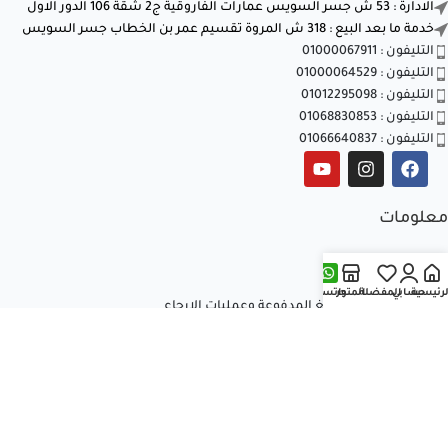
الادارة : 53 ش جسر السويس عمارات الفاروقية ج2 شقة 106 الدور الاول
خدمة ما بعد البيع : 318 ش المروة تقسيم عمر بن الخطاب جسر السويس
التليفون : 01000067911
التليفون : 01000064529
التليفون : 01012295098
التليفون : 01068830853
التليفون : 01066640837
معلومات
الشروط والأحكام
سياسة الخصوصية
لرئيسية
حسابي
المفضلة
المتجر
واتساب
سياسة استرداد المبالغ المدفوعة وعمليات الإرجاع
تواصل معنا
من نحن
المقالات
جميع الحقوق محفوظة © 2026
العالمية للتكييف