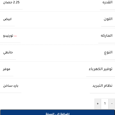
القدره
2.25 حصان
اللون
ابيض
الماركه
تورنيدو
النوع
حائطي
توفير الكهرباء
موفر
نظام التبريد
بارد-ساخن
+
-
إضافة إلى السلة