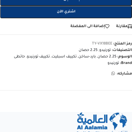
اشتري الآن
مقارنة
إضافة الى المفضلة
رمز المنتج:
TY-VX18BEE
التصنيفات:
تورنيدو
,
2.25 حصان
الوسوم:
2.25 حصان
,
بارد-ساخن
,
تكييف اسبليت
,
تكييف تورنيدو
,
حائطى
Brand:
تورنيدو
مشاركه: