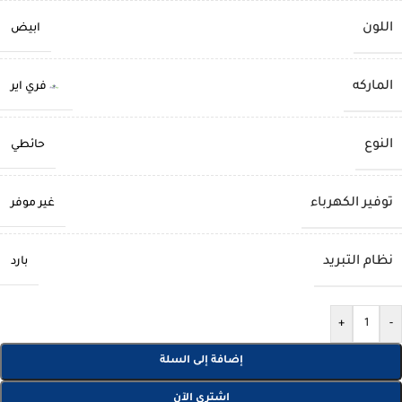
اللون
ابيض
الماركه
فري اير
النوع
حائطي
توفير الكهرباء
غير موفر
نظام التبريد
بارد
+
-
إضافة إلى السلة
اشتري الآن