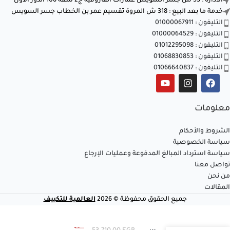
الادارة : 53 ش جسر السويس عمارات الفاروقية ج2 شقة 106 الدور الاول
خدمة ما بعد البيع : 318 ش المروة تقسيم عمر بن الخطاب جسر السويس
التليفون : 01000067911
التليفون : 01000064529
التليفون : 01012295098
التليفون : 01068830853
التليفون : 01066640837
معلومات
الشروط والأحكام
سياسة الخصوصية
سياسة استرداد المبالغ المدفوعة وعمليات الإرجاع
تواصل معنا
من نحن
المقالات
جميع الحقوق محفوظة © 2026
العالمية للتكييف
تكييف شارب
اسبليت 3 حصان
غير