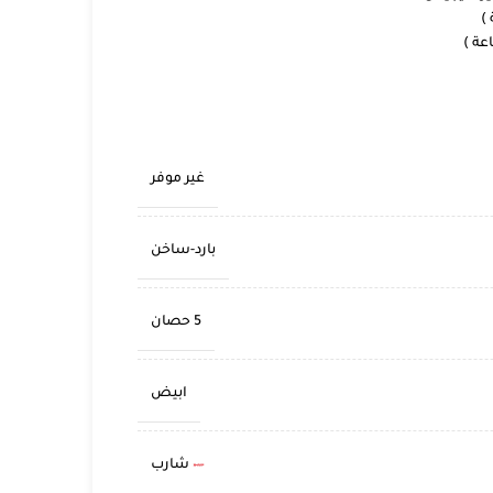
غير موفر
بارد-ساخن
5 حصان
ابيض
شارب