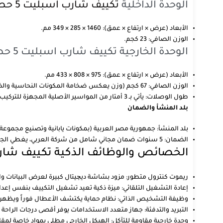
الوحدة الداخلية
تكييف شارب اسبليت 5 حصان
الأبعاد (عرض × ارتفاع × عمق): 1460 × 285 × 349 مم.
الوزن الصافي: 23 كجم.
الوحدة الخارجية تكييف شارب اسبليت 5 حصان
الأبعاد (عرض × ارتفاع × عمق): 975 × 808 × 433 مم.
الوزن الصافي: 67 كجم (وزن يعكس ضخامة المكونات النحاسية والضاغط الجبار).
طول الوصلات: يأتي بـ 3 أمتار من المواسير الأصلية المجهزة للتركيب الاحترافي.
بلد المنشأ والضمان
بلد المنشأ: جمهورية مصر العربية (بمكونات يابانية وتصنيع مجموعة 
الضمان: 5 سنوات ضمان مجاني شامل من شركة العربي، يغطي الجهاز بالكامل ويوفر لك راحة البال.
الخصائص والوظائف الذكية تكييف شا
ريموت كنترول متطور: مزود بشاشة ديچيتال كبيرة لعرض البيانات و
إعادة التشغيل التلقائي: ميزة ذكية تعيد تشغيل التكييف بنفس إعدادات
وظيفة التشخيص الذاتي: نظام حماية يكتشف الأعطال فوراً ويظهر
التبريد والتدفئة: جهاز متعدد الاستخدامات يوفر أقصى درجات الراحة ص
وحدة خارجية مقاومة للتآكل: الهيكل الخارجي مطلي بمواد خاصة لمقاو