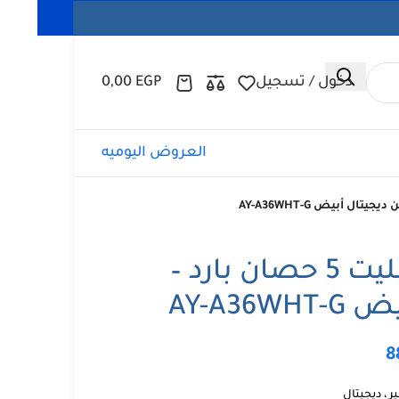
دخول / تسجيل
EGP
0,00
العروض اليوميه
تكييف شارب اسبليت 5 حصان بارد –
AY-A3
8