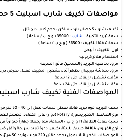
تكييف شارب اسبليت 5 حصان بارد – ساخن ديچيتال أبيض التكييفات المنزلية والتجارية المتوسطة في مصر، وهو موجه خصيصاً للمساحات الواسعة التي تتراوح بين 38 إلى 50 متر مربع.
مواصفات تكييف شارب اسبليت 5 حصان بارد – ساخن
تكييف شارب 5 حصان بارد – ساخن ، حجم كبير ، ديچيتال
سعة تبريد التكييف
شارب
: 35000 ( و ح ب / ساعة )
سعة تدفئة التكييف : 36500 ( و ح ب / ساعة )
لون التكييف : أبيض
استخدام فلاتر كربونية
مزود بخاصية التبريد والتسخين فائق السرعة
مزود بشاشة ديچيتال تظهر أثناء تشغيل التكييف فقط ، تعرض درجة 
مؤقت تشغيل / إيقاف حتى 12 ساعة
مؤقت تشغيل / إيقاف حتى 24 ساعة
المواصفات الفنية تكييف شارب اسبليت 5 حص
سعة التبريد: قوة تبريد هائلة تغطي مساحة تصل إلى 40 – 50 متر مربع بكفاءة تامة
نوع الضاغط (الكمبريسور): Rotary (دوار) عالي الكفاءة، مصمم للعمل المستمر تحت درجات حرارة مرتفعة
نسبة كفاءة الطاقة: 11 و.ح.ب / الساعة، مما يجعله جهازاً متوازناً في استهلاك الكهرباء بالنسبة لقدرته الضخمة
نوع الفريون: R410A صديق للبيئة، يضمن دورة تبريد سريعة وأقل ضرراً لطبقة الأوزون
المواصفات الكهربائية: يعمل بجهد مقنن 220 فولت وتردد 50 هرتز، مع قدرة فائقة على التشغيل في حالات الضغط الكهربائي المنخفض.