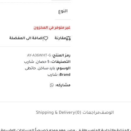
النوع
غير متوفر في المخزون
مقارنة
إضافة الى المفضلة
رمز المنتج:
AY-A36WHT-G
التصنيفات:
5 حصان
,
شارب
الوسوم:
بارد-ساخن
,
حائطى
Brand:
شارب
مشاركه:
الوصف
مراجعات (0)
Shipping & Delivery