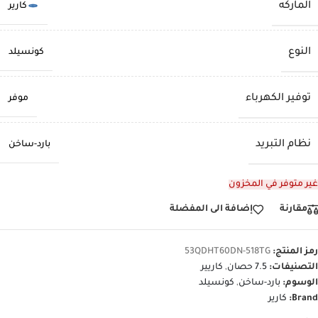
الماركه
كارير
النوع
كونسيلد
توفير الكهرباء
موفر
نظام التبريد
بارد-ساخن
غير متوفر في المخزون
مقارنة
إضافة الى المفضلة
رمز المنتج:
53QDHT60DN-518TG
التصنيفات:
7.5 حصان
,
كاريير
الوسوم:
بارد-ساخن
,
كونسيلد
Brand:
كارير