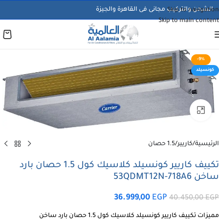
الشحن والتركيب مجانى فى القاهرة والجيزة
Skip to navigation
Skip to main content
-9%
كونسيلد
اضغط للتكبير
الرئيسية
/
كاريير
/
1.5 حصان
تكييف كاريير كونسيلد كلاسيك كول 1.5 حصان بارد
ساخن 53QDMT12N-718A6
36.999,00
EGP
40.450,00
EGP
مميزات تكييف كاريير كونسيلد كلاسيك كول 1.5 حصان بارد ساخن