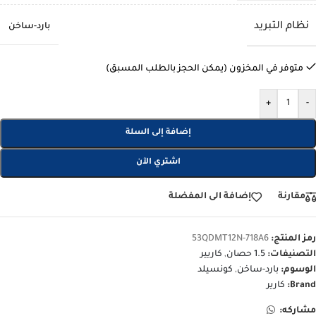
نظام التبريد
بارد-ساخن
متوفر في المخزون (يمكن الحجز بالطلب المسبق)
+
-
إضافة إلى السلة
اشتري الآن
مقارنة
إضافة الى المفضلة
رمز المنتج:
53QDMT12N-718A6
التصنيفات:
1.5 حصان
,
كاريير
الوسوم:
بارد-ساخن
,
كونسيلد
Brand:
كارير
مشاركه: