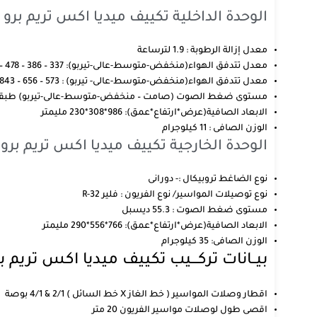
الوحدة الداخلية تكييف ميديا اكس تريم برو 2.25 حصان بارد ساخن
معدل إزالة الرطوبة : 1.9 لترساعة
معدل تتدفق الهواء(منخفض-متوسط-عالى-تيربو): 337 – 386 – 478 – 531 قدم مكعبدقيقة
معدل تتدفق الهواء(منخفض-متوسط-عالى- تيربو) : 573 – 656 – 843 – 902 متر مكعبساعة
مستوى ضغط الصوت (صامت – منخفض-متوسط-عالى-تيربو) طبقا لمواصفة قياس الصوت: 40.0 –
الابعاد الصافية(عرض*ارتفاع*عمق): 986*308*230 مليمتر
الوزن الصافى : 11 كيلوجرام
الوحدة الخارجية تكييف ميديا اكس تريم برو 2.25 حصان بارد ساخن
نوع الضاغط تروبيكال :- دورانى
نوع توصيلات المواسير/ نوع الفريون : فلير R-32
مستوى ضغط الصوت : 55.3 ديسبل
الابعاد الصافية(عرض*ارتفاع*عمق): 766*556*290 مليمتر
الوزن الصافى: 35 كيلوجرام
بيــانات تركـــيب تكييف ميديا اكس تريم برو 2.25 حصان بارد 
اقطار وصلات المواسير ( خط الغاز X خط السائل ) 2/1 & 4/1 بوصة
اقصى طول لوصلات مواسير الفريون 20 متر