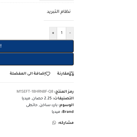
نظام التبريد
+
-
إ
مقارنة
إضافة الى المفضلة
رمز المنتج:
M1SEFT-18HRN8F-Q8
التصنيفات:
2.25 حصان
,
ميديا
الوسوم:
بارد-ساخن
,
حائطى
Brand:
ميديا
مشاركه: