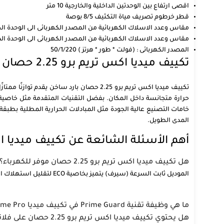
اقصى ارتفاع بين الوحدتين الداخلية والخارجية 10 متر
قطر خرطوم تصريف مياة التكثيف 8/5 بوصة
مقاس وعدد الاسلاك الكهربائية من المصدر الكهربائى الى الوحدة الخارجية مقاس السلك 4 مم ع
مقاس وعدد الاسلاك الكهربائية من المصدر الكهربائى الى الوحدة الداخلية مقاس السلك 1مم عد
المصدر الكهربائى : (فولت * طور * هرتز ) 50/1/220
تكييف ميديا اكس تريم برو 2.25 حصان بارد ساخن – قوة تبريد ذكية وأداء ثابت في أقسى الأجواء
تكييف ميديا اكس تريم برو 2.25 حصان بارد 
خامات التصنيع عالية الجودة مثل المبادلات الحرارية المطلية بطبقة
المدى الطويل.
أهم الأسئلة الشائعة عن تكييف ميديا اكس تريم
هل تكييف ميديا اكس تريم برو 2.25 حصان موفر للكهرباء؟
الموديل ثابت السرعة (سيرف) يتميز بخاصية ECO لتقليل استهلاك الطاقة بنسبة تصل إلى 60% مقارنة بالوضع العادي عند تشغيله لفترات طويلة.
ما هي وظيفة تقنية Prime Guard في تكييف ميديا Xtreme Pro؟
هل يحتوي تكييف ميديا اكس تريم برو 2.25 حصان على فلاتر تنقية الهواء؟