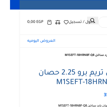
دخول / تسجيل
EGP
0,00
العروض اليوميه
تكييف ميديا اكس تريم برو 2.25 حصان
3