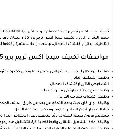
تكييف
ميديا
سعر الشراء الأولي
التنظيف الذاتي واكتشاف الأعطال، ليمنحك راحة مستمرة وكفاءة ت
مواصفات تكييف ميديا اكس تريم برو 2.25 حصان بارد ساخن
ضاغط تروبيكال للاجواء الحارة والذى يعمل بكفاءة حتى 55 درجة مئوية
وظيفة التنظيف الذاتى
التشخيص الذاتى لإكتشاف الاعطال
وظيفة تتبع درجة الحرارة فى مكان تواجدك
وظيفة إكتشاف تسريب الفريون
وظيفة الواى فاى حيث يدعم التحكم عن بعد عن طريق الهاتف المح
مبادلات حرارية من النحاس والومنيوم ذهبى لمقاومة التآكل
يستخدم فريون صديق للبيئة ذو تأثير منخفض على الاحتباس الحرارى 
وظيفة إعادة التشغيل التلقائى والاحتفاظ بذاكرة التشغيل عند رجوع 
وظيفة منع تكون الثلج على المبادل الحرارى للوحدة الداخلية أثناء ت