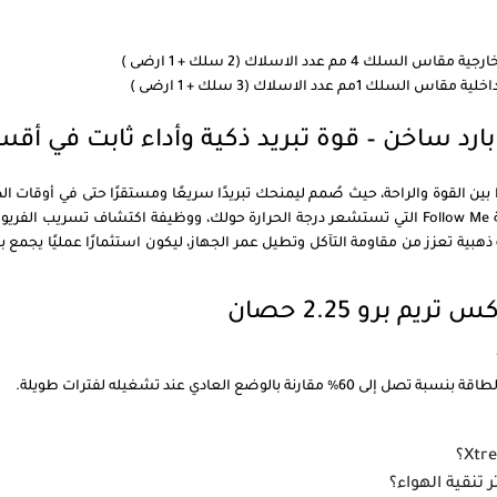
دد الاسلاك (2 سلك + 1 ارضى )
د الاسلاك (3 سلك + 1 ارضى )
ساخن يقدم توازنًا ممتازًا بين القوة والراحة، حيث صُمم ليمنحك تبريدًا سريعًا ومستقرًا حتى ف
حرارة متجانسة داخل المكان. بفضل التقنيات المتقدمة مثل خاصية Follow Me التي تستشعر درجة الحرارة ح
 ذهبية تعزز من مقاومة التآكل وتطيل عمر الجهاز، ليكون استثمارًا عمليًا يجمع
 برو 2.25 حصان