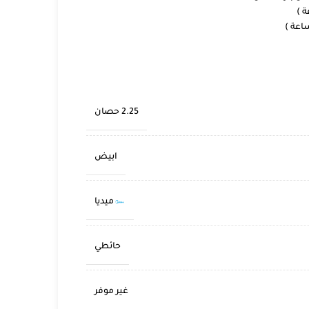
2.25 حصان
ابيض
ميديا
حائطي
غير موفر