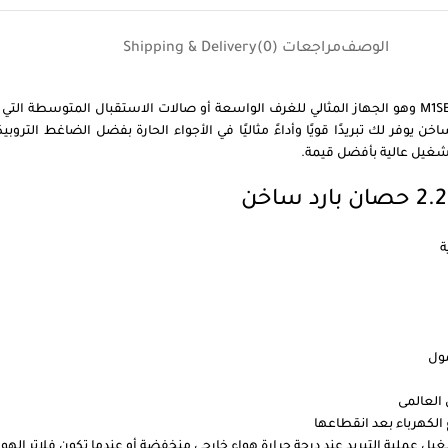
الوصف
مراجعات (0)
Shipping & Delivery
اكس تريم برو 2.25 حصان بارد ساخن M1SEFT-18HRN8F-Q8 وهو الجهاز المثالي للغرف الواسعة أو صالات الاس
. تكييف ميديا اكس تريم برو 2.25 حصان بارد ساخن يوفر لك تبريدًا قويًا وأداءً مثاليًا في الأجواء الحار
شغيل عالية بأفضل قيمة.
مول
العالمى
الكهرباء بعد انقطاعها
شغيل عملية التبريد عند درجة حرارة هواء خارجي منخفضة أو عندما تكون فلاتر الهو