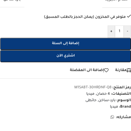
متوفر في المخزون (يمكن الحجز بالطلب المسبق)
+
-
إضافة إلى السلة
اشتري الآن
مقارنة
إضافة الى المفضلة
رمز المنتج:
M1SABT-30HRDNF-Q8
التصنيفات:
4 حصان
,
ميديا
الوسوم:
بارد-ساخن
,
حائطى
Brand:
ميديا
مشاركه: