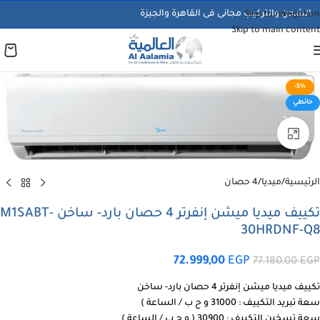
الشحن والتركيب مجانى فى القاهرة والجيزة
Skip to navigation
Skip to main content
-5%
حائطي
اضغط للتكبير
الرئيسية
/
ميديا
/
4 حصان
تكييف ميديا ميشن إنفرتر 4 حصان بارد- ساخن M1SABT-
30HRDNF-Q8
72.999,00
EGP
77.180,00
EGP
تكييف ميديا ميشن إنفرتر 4 حصان بارد- ساخن
سعة تبريد التكييف : 31000 و ح ب / الساعة )
سعة تسخين التكييف : 30900 ( و ح ب / الساعة )