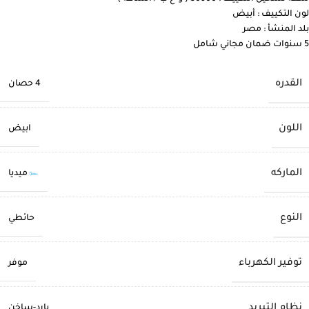
لون التكييف : أبيض
بلد المنشأ : مصر
5 سنوات ضمان مجاني شامل
القدره
4 حصان
اللون
ابيض
الماركه
ميديا
النوع
حائطي
توفير الكهرباء
موفر
نظام التبريد
بارد-ساخن