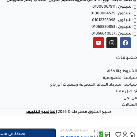
خدمة ما بعد البيع : 318 ش المروة تقسيم عمر بن الخطاب جسر السويس
التليفون : 01000067911
التليفون : 01000064529
التليفون : 01012295098
التليفون : 01068830853
التليفون : 01066640837
معلومات
الشروط والأحكام
سياسة الخصوصية
سياسة استرداد المبالغ المدفوعة وعمليات الإرجاع
تواصل معنا
من نحن
المقالات
جميع الحقوق محفوظة © 2026
العالمية للتكييف
+
-
تكييف ميديا
24.000,00
EGP
ميشن برو 1.5
إضافة إلى السل