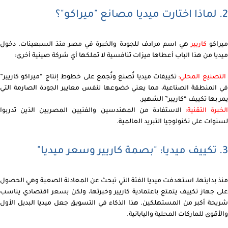
2. لماذا اختارت ميديا مصانع "ميراكو"؟
يراكو
كاريير
هي اسم مرادف للجودة والخبرة في مصر منذ السبعينات. دخول
ميديا من هذا الباب أعطاها ميزات تنافسية لا تملكها أي شركة صينية أخرى:
لتصنيع المحلي:
تكييفات ميديا تُصنع وتُجمع على خطوط إنتاج “ميراكو كاريير”
في المنطقة الصناعية، مما يعني خضوعها لنفس معايير الجودة الصارمة التي
يمر بها تكييف “كاريير” الشهير.
الخبرة التقنية:
الاستفادة من المهندسين والفنيين المصريين الذين تدربوا
لسنوات على تكنولوجيا التبريد العالمية.
3. تكييف ميديا: "بصمة كاريير وسعر ميديا"
منذ بدايتها، استهدفت ميديا الفئة التي تبحث عن المعادلة الصعبة وهي الحصول
على جهاز تكييف يتمتع باعتمادية كاريير وخبرتها، ولكن بسعر اقتصادي يناسب
شريحة أكبر من المستهلكين. هذا الذكاء في التسويق جعل ميديا البديل الأول
والأقوى للماركات المحلية واليابانية.