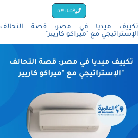
اتصل الان
تكييف ميديا في مصر: قصة التحالف
الإستراتيجي مع "ميراكو كاريير"