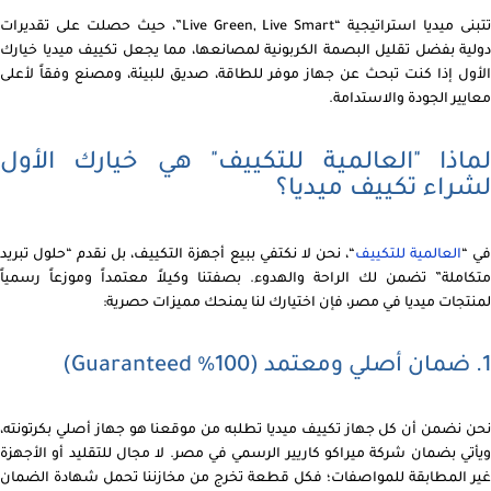
تتبنى ميديا استراتيجية “Live Green, Live Smart”، حيث حصلت على تقديرات
دولية بفضل تقليل البصمة الكربونية لمصانعها، مما يجعل تكييف ميديا خيارك
الأول إذا كنت تبحث عن جهاز موفر للطاقة، صديق للبيئة، ومصنع وفقاً لأعلى
معايير الجودة والاستدامة.
لماذا "العالمية للتكييف" هي خيارك الأول
لشراء تكييف ميديا؟
ي “
العالمية للتكييف
“، نحن لا نكتفي ببيع أجهزة التكييف، بل نقدم “حلول تبريد
متكاملة” تضمن لك الراحة والهدوء. بصفتنا وكيلاً معتمداً وموزعاً رسمياً
لمنتجات ميديا في مصر، فإن اختيارك لنا يمنحك مميزات حصرية:
1. ضمان أصلي ومعتمد (100% Guaranteed)
نحن نضمن أن كل جهاز تكييف ميديا تطلبه من موقعنا هو جهاز أصلي بكرتونته،
ويأتي بضمان شركة ميراكو كاريير الرسمي في مصر. لا مجال للتقليد أو الأجهزة
غير المطابقة للمواصفات؛ فكل قطعة تخرج من مخازننا تحمل شهادة الضمان