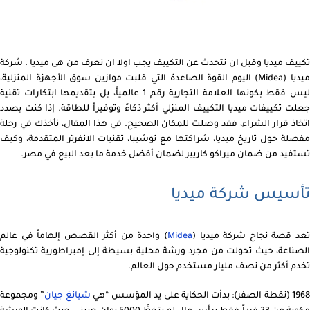
تكييف ميديا وقبل ان نتحدث عن التكييف يجب اولا ان نعرف من هى ميديا . شركة
ميديا (Midea) اليوم القوة الصاعدة التي قلبت موازين سوق الأجهزة المنزلية،
ليس فقط بكونها العلامة التجارية رقم 1 عالمياً، بل بتقديمها ابتكارات تقنية
جعلت تكييفات ميديا التكييف المنزلي أكثر ذكاءً وتوفيراً للطاقة. إذا كنت بصدد
اتخاذ قرار الشراء، فقد وصلت للمكان الصحيح. في هذا المقال، نأخذك في رحلة
مفصلة حول تاريخ ميديا، شراكتها مع توشيبا، تقنيات الانفرتر المتقدمة، وكيف
تستفيد من ضمان ميراكو كاريير لضمان أفضل خدمة ما بعد البيع في مصر.
تأسيس شركة ميديا
عد قصة نجاح شركة ميديا (
Midea
) واحدة من أكثر القصص إلهاماً في عالم
الصناعة، حيث تحولت من مجرد ورشة محلية بسيطة إلى إمبراطورية تكنولوجية
تخدم أكثر من نصف مليار مستخدم حول العالم.
196 (نقطة الصفر): بدأت الحكاية على يد المؤسس “هي
شيانغ جيان
” ومجموعة