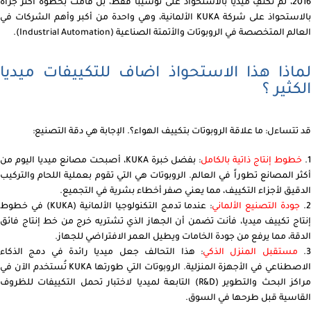
2016، لم تكتفِ ميديا بالاستحواذ على توشيبا فقط، بل قامت بخطوة أكثر جرأة
بالاستحواذ على شركة KUKA الألمانية، وهي واحدة من أكبر وأهم الشركات في
العالم المتخصصة في الروبوتات والأتمتة الصناعية (Industrial Automation).
لماذا هذا الاستحواذ اضاف للتكييفات ميديا
الكثير ؟
قد تتساءل: ما علاقة الروبوتات بتكييف الهواء؟. الإجابة هي دقة التصنيع:
1
خطوط إنتاج ذاتية بالكامل
: بفضل خبرة KUKA، أصبحت مصانع ميديا اليوم من
أكثر المصانع تطوراً في العالم. الروبوتات هي التي تقوم بعملية اللحام والتركيب
الدقيق لأجزاء التكييف، مما يعني صفر أخطاء بشرية في التجميع.
2
جودة التصنيع الألماني
:
عندما تدمج التكنولوجيا الألمانية (KUKA) في خطوط
إنتاج تكييف ميديا، فأنت تضمن أن الجهاز الذي تشتريه خرج من خط إنتاج فائق
الدقة، مما يرفع من جودة الخامات ويطيل العمر الافتراضي للجهاز.
3
مستقبل المنزل الذكي
: هذا التحالف جعل ميديا رائدة في دمج الذكاء
الاصطناعي في الأجهزة المنزلية. الروبوتات التي طورتها KUKA تُستخدم الآن في
مراكز البحث والتطوير (R&D) التابعة لميديا لاختبار تحمل التكييفات للظروف
القاسية قبل طرحها في السوق.