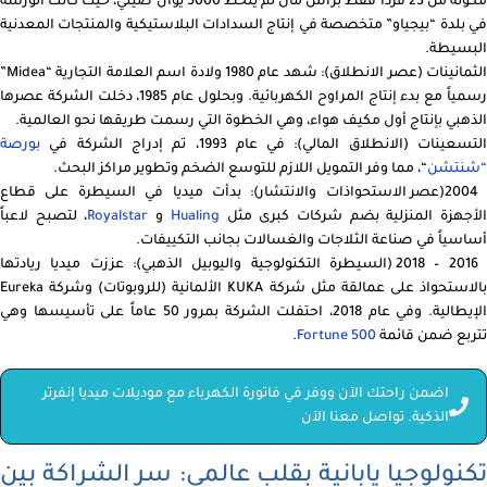
مكونة من 23 فرداً فقط برأس مال لم يتخطَّ 5000 يوان صيني، حيث كانت الورشة
في بلدة “بيجياو” متخصصة في إنتاج السدادات البلاستيكية والمنتجات المعدنية
البسيطة.
الثمانينات (عصر الانطلاق): شهد عام 1980 ولادة اسم العلامة التجارية “Midea”
رسمياً مع بدء إنتاج المراوح الكهربائية. وبحلول عام 1985، دخلت الشركة عصرها
الذهبي بإنتاج أول مكيف هواء، وهي الخطوة التي رسمت طريقها نحو العالمية.
التسعينات (الانطلاق المالي): في عام 1993، تم إدراج الشركة في
بورصة
“شنتشن
“، مما وفر التمويل اللازم للتوسع الضخم وتطوير مراكز البحث.
2004(عصر الاستحواذات والانتشار): بدأت ميديا في السيطرة على قطاع
لأجهزة المنزلية بضم شركات كبرى مثل
Hualing
و
Royalstar
، لتصبح لاعباً
أساسياً في صناعة الثلاجات والغسالات بجانب التكييفات.
2016 – 2018 (السيطرة التكنولوجية واليوبيل الذهبي): عززت ميديا ريادتها
بالاستحواذ على عمالقة مثل شركة KUKA الألمانية (للروبوتات) وشركة Eureka
الإيطالية. وفي عام 2018، احتفلت الشركة بمرور 50 عاماً على تأسيسها وهي
تتربع ضمن قائمة
Fortune 500
.
اضمن راحتك الآن ووفر في فاتورة الكهرباء مع موديلات ميديا إنفرتر
الذكية. تواصل معنا الآن
تكنولوجيا يابانية بقلب عالمي: سر الشراكة بين