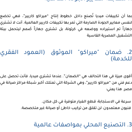
بما أن تكييفات ميديا تُصنع داخل خطوط إنتاج “ميراكو كاريير”، فهي تخضع
لنفس معايير الجودة الصارمة التي تمر بها تكييفات كاريير العالمية. أنت لا تشتري
جهازاً تم استيراده ووضعه في كرتونة، بل تشتري جهازاً صُمم ليتحمل بيئة
التشغيل المصرية القاسية
2. ضمان "ميراكو" الموثوق (العمود الفقري
للخدمة)
أقوى ميزة في هذا التحالف هي “الضمان”. عندما تشتري ميديا، فأنت تحصل على
دعم فني من “ميراكو كاريير”، وهي الشركة التي تمتلك أكبر شبكة مراكز صيانة في
مصر. هذا يعني:
سرعة في الاستجابة: قطع الغيار متوفرة في كل مكان.
فنيون معتمدون: لن تقلق من تركيب خاطئ أو صيانة غير متخصصة.
3. التصنيع المحلي بمواصفات عالمية