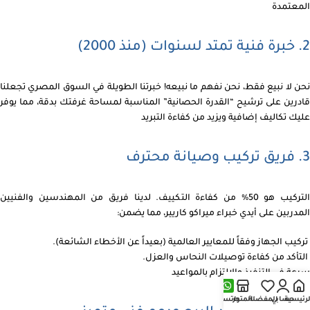
المعتمدة
2. خبرة فنية تمتد لسنوات (منذ 2000)
نحن لا نبيع فقط، نحن نفهم ما نبيعه! خبرتنا الطويلة في السوق المصري تجعلنا
قادرين على ترشيح “القدرة الحصانية” المناسبة لمساحة غرفتك بدقة، مما يوفر
عليك تكاليف إضافية ويزيد من كفاءة التبريد
3. فريق تركيب وصيانة محترف
التركيب هو 50% من كفاءة التكييف. لدينا فريق من المهندسين والفنيين
المدربين على أيدي خبراء ميراكو كاريير، مما يضمن:
تركيب الجهاز وفقاً للمعايير العالمية (بعيداً عن الأخطاء الشائعة).
التأكد من كفاءة توصيلات النحاس والعزل.
سرعة في التنفيذ والالتزام بالمواعيد
لرئيسية
حسابي
المفضلة
المتجر
واتساب