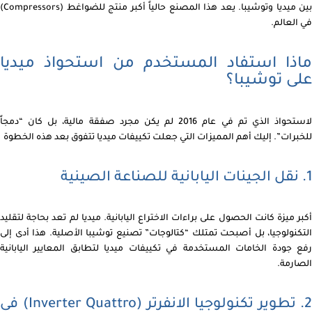
بين ميديا وتوشيبا. يعد هذا المصنع حالياً أكبر منتج للضواغط (Compressors)
في العالم.
ماذا استفاد المستخدم من استحواذ ميديا
على توشيبا؟
لاستحواذ الذي تم في عام 2016 لم يكن مجرد صفقة مالية، بل كان “دمجاً
للخبرات”. إليك أهم المميزات التي جعلت تكييفات ميديا تتفوق بعد هذه الخطوة
1. نقل الجينات اليابانية للصناعة الصينية
أكبر ميزة كانت الحصول على براءات الاختراع اليابانية. ميديا لم تعد بحاجة لتقليد
التكنولوجيا، بل أصبحت تمتلك “كتالوجات” تصنيع توشيبا الأصلية. هذا أدى إلى
رفع جودة الخامات المستخدمة في تكييفات ميديا لتطابق المعايير اليابانية
الصارمة.
2. تطوير تكنولوجيا الانفرتر (Inverter Quattro) فى