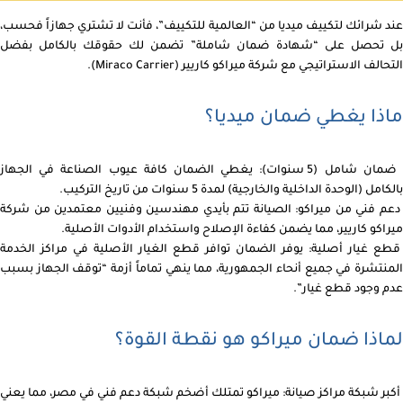
عند شرائك لتكييف ميديا من “العالمية للتكييف”، فأنت لا تشتري جهازاً فحسب،
بل تحصل على “شهادة ضمان شاملة” تضمن لك حقوقك بالكامل بفضل
التحالف الاستراتيجي مع شركة ميراكو كاريير (Miraco Carrier).
ماذا يغطي ضمان ميديا؟
ضمان شامل (5 سنوات): يغطي الضمان كافة عيوب الصناعة في الجهاز
بالكامل (الوحدة الداخلية والخارجية) لمدة 5 سنوات من تاريخ التركيب.
دعم فني من ميراكو: الصيانة تتم بأيدي مهندسين وفنيين معتمدين من شركة
ميراكو كاريير، مما يضمن كفاءة الإصلاح واستخدام الأدوات الأصلية.
قطع غيار أصلية: يوفر الضمان توافر قطع الغيار الأصلية في مراكز الخدمة
المنتشرة في جميع أنحاء الجمهورية، مما ينهي تماماً أزمة “توقف الجهاز بسبب
عدم وجود قطع غيار”.
لماذا ضمان ميراكو هو نقطة القوة؟
أكبر شبكة مراكز صيانة: ميراكو تمتلك أضخم شبكة دعم فني في مصر، مما يعني