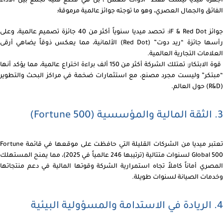
أجهزة ميديا ليست فقط “أدوات للعمل”، بل هي قطع فنية تجمع بين الأداء
الفائق والجمال العصري، وهو ما توجته جوائز عالمية مرموقة:
جوائز iF & Red Dot: تحصد ميديا سنوياً أكثر من 40 جائزة تصميم عالمية، وعلى
رأسها جائزة “ريد دوت” (Red Dot) الألمانية، مما يعكس ذوقاً يضاهي أرقى
العلامات التجارية العالمية.
قوة الابتكار: تمتلك الشركة أكثر من 150 ألف براءة اختراع عالمية، مما يؤكد أنها
“مبتكر” وليست مجرد مصنع، مع استثمارات ضخمة في مراكز البحث والتطوير
(R&D) حول العالم.
3. الثقة المالية والمؤسسية (Fortune 500)
تعتبر ميديا من الشركات القليلة التي حافظت على موقعها في قائمة Fortune
Global 500 لسنوات متتالية (ترتيبها 246 عالمياً في 2025)، مما يمنح المستهلك
المصري أماناً كاملاً تجاه استمرارية الشركة وقوتها المالية في دعم منتجاتها
وخدمات الصيانة لسنوات طويلة.
4. الريادة في الاستدامة والمسؤولية البيئية