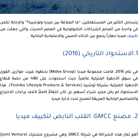
يتساءل الكثير من المستهلكين: “ما العلاقة بين ميديا وتوشيبا؟” والإجابة تكمن
في واحدة من أضخم الشراكات التكنولوجية في العصر الحديث، والتي جعلت من
تكييف
ميديا جهازاً يجمع بين الذكاء الصيني والاعتمادية اليابانية.
1.الاستحواذ التاريخي (2016)
في عام 2016، قامت مجموعة ميديا (Midea Group) بخطوة غيرت موازين القوى
في سوق الأجهزة المنزلية عالمياً، حيث استحوذت على 80% من حصة قطاع
الأجهزة المنزلية بشركة توشيبا (Toshiba Lifestyle Products & Services). هذا
الاستحواذ لم يكن مجرد شراء أسهم، بل كان انتقالاً كاملاً لآلاف براءات الاختراع
والتصاميم اليابانية العريقة لتصبح تحت إدارة ميديا.
2. مصنع GMCC: القلب النابض لتكييف ميديا
أهم ثمار هذه الشراكة هي شركة GMCC، وهي مشروع مشترك (Joint Venture)