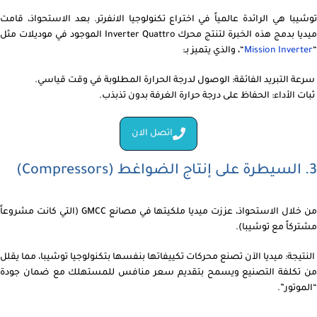
توشيبا هي الرائدة عالمياً في اختراع تكنولوجيا الانفرتر. بعد الاستحواذ، قامت
ميديا بدمج هذه الخبرة لتنتج محرك Inverter Quattro الموجود في موديلات مثل
“
Mission Inverter
“، والذي يتميز بـ:
سرعة التبريد الفائقة: الوصول لدرجة الحرارة المطلوبة في وقت قياسي.
ثبات الأداء: الحفاظ على درجة حرارة الغرفة بدون تذبذب.
اتصل الان
3. السيطرة على إنتاج الضواغط (Compressors)
من خلال الاستحواذ، عززت ميديا ملكيتها في مصانع GMCC (التي كانت مشروعاً
مشتركاً مع توشيبا).
النتيجة: ميديا الآن تصنع محركات تكييفاتها بنفسها بتكنولوجيا توشيبا، مما يقلل
من تكلفة التصنيع ويسمح بتقديم سعر منافس للمستهلك مع ضمان جودة
“الموتور”.