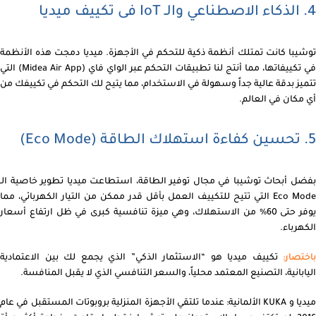
4. الذكاء الاصطناعي والـ IoT فى تكييف ميديا
توشيبا كانت تمتلك أنظمة ذكية للتحكم في الأجهزة. ميديا دمجت هذه الأنظمة
في تكييفاتها، مما أنتج لنا تطبيقات التحكم عبر الواي فاي (Midea Air App) التي
تتميز بدقة عالية جداً وسهولة في الاستخدام، مما يتيح لك التحكم في تكييفك من
أي مكان في العالم.
5. تحسين كفاءة استهلاك الطاقة (Eco Mode)
بفضل أبحاث توشيبا في مجال توفير الطاقة، استطاعت ميديا تطوير خاصية الـ
Eco Mode التي تتيح للتكييف العمل بأقل قدر ممكن من التيار الكهربائي، مما
يوفر حتى 60% من الاستهلاك، وهي ميزة تنافسية كبرى في ظل ارتفاع أسعار
الكهرباء.
باختصار:
تكييف ميديا هو “الاستثمار الذكي” الذي يجمع لك بين الاعتمادية
اليابانية، التصنيع المعتمد محلياً، والسعر التنافسي الذي لا يقبل المنافسة.
ميديا و KUKA الألمانية: عندما تلتقي الأجهزة المنزلية بروبوتات المستقبل في عام